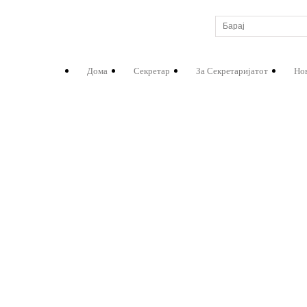
Дома
Секретар
За Секретаријатот
Но