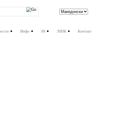
вости
Инфо
ЈН
ЛИЈК
Контакт