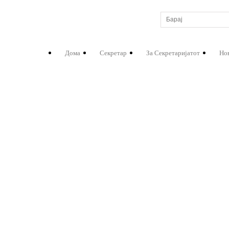
Дома
Секретар
За Секретаријатот
Но