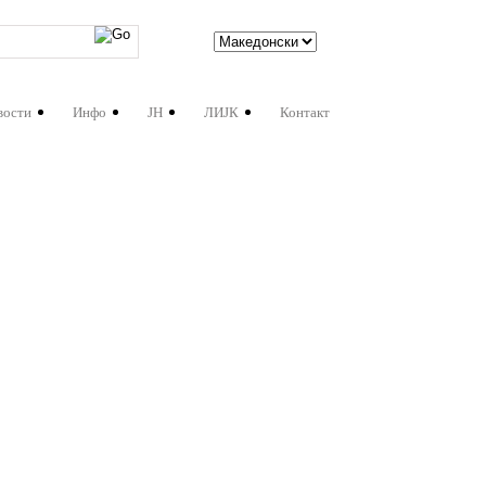
вости
Инфо
ЈН
ЛИЈК
Контакт