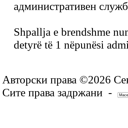
административен служ
Shpallja e brendshme num
detyrë të 1 nëpunësi admi
Авторски права ©2026 Сек
Сите права задржани -