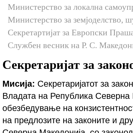
Министерство за локална самоуп
Министерство за земјоделство, 
Секретартијат за Европски Праш
Службен весник на Р. С. Македон
Секретаријат за закон
Мисија:
Секретаријатот за зако
Владата на Република Северна 
обезбедување на конзистентност
на предлозите на законите и др
Северна Македонија, со законод