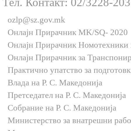
Тел. Контакт: 02/3228-203
ozlp@sz.gov.mk
Онлaјн Прирачник MK/SQ- 2020
Онлаjн Прирачник Номотехники и
Онлаjн Прирачник за Транспони
Практично упатство за подготов
Влада на Р. С. Македонија
Претседател на Р. С. Македонија
Собрание на Р. С. Македонија
Министерство за внатрешни раб