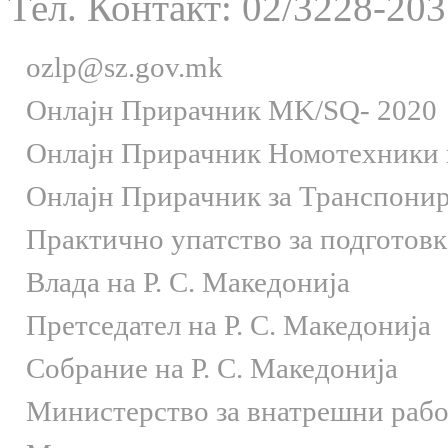
Тел. Контакт: 02/3228-203
ozlp@sz.gov.mk
Онлaјн Прирачник MK/SQ- 2020
Онлаjн Прирачник Номотехники и
Онлаjн Прирачник за Транспони
Практично упатство за подготов
Влада на Р. С. Македонија
Претседател на Р. С. Македонија
Собрание на Р. С. Македонија
Министерство за внатрешни раб