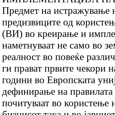
Предмет на истражување н
предизвиците од користењ
(ВИ) во креирање и импле
наметнуваат не само во зе
реалност во повеќе различ
ги прават првите чекори н
години во Европската униј
дефинирање на правилата 
почитуваат во користење н
бизнисот така и во јавнио