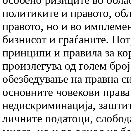
политиките и правото, об
правото, но и во имплемен
бизнисот и граѓаните. По
принципи и правила за ко
произлегува од голем бро
обезбедување на правна си
основните човекови права
недискриминација, заштит
личните податоци, слобода