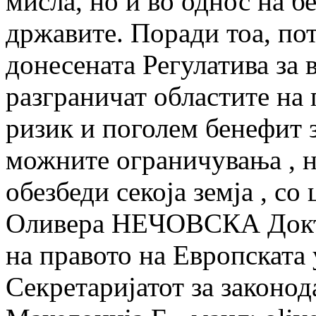
мисла, но и во однос на б
државите. Поради тоа, пот
донесената Регулатива за 
разграничат областите на
ризик и поголем бенефит 
можните ограничувања , н
обезбеди секоја земја , с
Оливера НЕЧОВСКА Докто
на правото на Европската 
Секретаријатот за законо