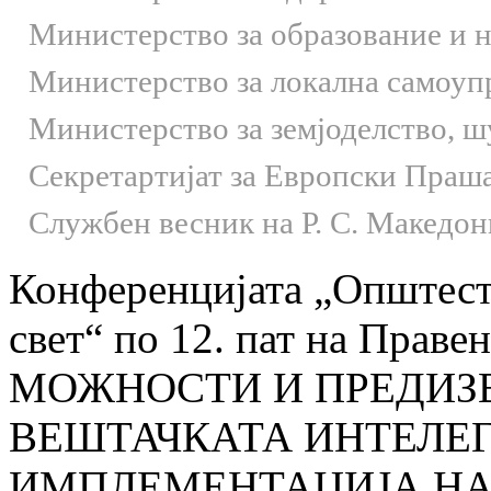
Министерство за образование и 
Министерство за локална самоуп
Министерство за земјоделство, 
Секретартијат за Европски Праш
Службен весник на Р. С. Македон
Конференцијата „Општест
свет“ по 12. пат на Праве
МОЖНОСТИ И ПРЕДИЗ
ВЕШТАЧКАТА ИНТЕЛЕГ
ИМПЛЕМЕНТАЦИЈА НА ПР