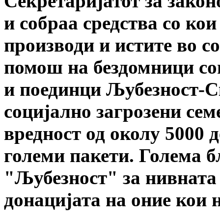
Секретаријатот за зако
и собраа средства со ко
производи и истите во с
помош на бездомници соц
и поединци Љубезност-С
социјално загрозени сем
вредност од околу 5000 д
големи пакети. Голема б
"Љубезност" за нивната
донацијата на оние кои 