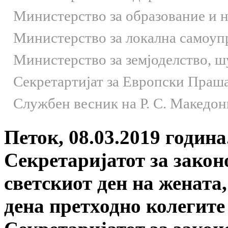
Министерство за образование и 
Министерство за локална самоуп
Министерство за земјоделство, 
Секретартијат за Европски Праш
Службен весник на Р. С. Македон
Петок, 08.03.2019 година
Секретаријатот за закон
светскиот ден на жената
дена претходно колегите