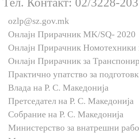
Тел. Контакт: 02/3228-203
ozlp@sz.gov.mk
Онлaјн Прирачник MK/SQ- 2020
Онлаjн Прирачник Номотехники и
Онлаjн Прирачник за Транспони
Практично упатство за подготов
Влада на Р. С. Македонија
Претседател на Р. С. Македонија
Собрание на Р. С. Македонија
Министерство за внатрешни раб