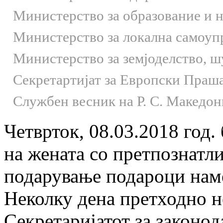
Министерство за образование и 
Министерство за локална самоуп
Министерство за земјоделство, 
Секретартијат за Европски Праш
Службен весник на Р. С. Македон
Четврток, 08.03.2018 год.
на жената со претпознатл
подарување подароци наме
Неколку дена претходно н
Секретаријатот за законод