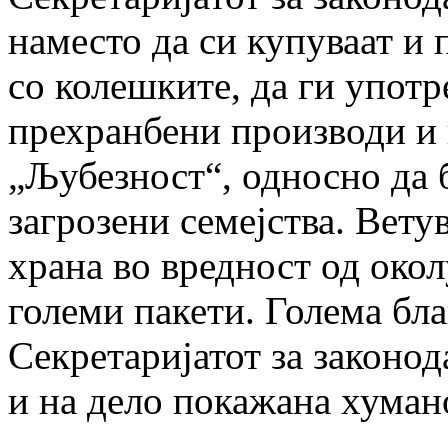
наместо да си купуваат и
со колешките, да ги употр
прехранбени производи и 
„Љубезност“, односно да 
загрозени семејства. Вету
храна во вредност од окол
големи пакети. Голема бл
Секретаријатот за законод
и на дело покажана хуман