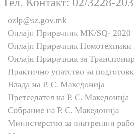
Тел. Контакт: 02/3228-203
ozlp@sz.gov.mk
Онлaјн Прирачник MK/SQ- 2020
Онлаjн Прирачник Номотехники и
Онлаjн Прирачник за Транспони
Практично упатство за подготов
Влада на Р. С. Македонија
Претседател на Р. С. Македонија
Собрание на Р. С. Македонија
Министерство за внатрешни раб