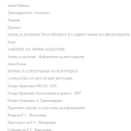
Јавни Набавки
Транспарентност / Отчетност
Решение
Прописи
ПРАВА И ДОЛЖНОСТИ И ПРАВИЛА НА ОДНЕСУВАЊЕ НА ВРАБОТЕНИТЕ
Буџет
ЗАШТИТА НА ЛИЧНИ ПОДАТОЦИ
Барања и одговори - Информации од јавен карактер
Јавен Повик
МЕРКИ ЗА СПРЕЧУВАЊЕ НА КОРУПЦИЈА
СОРАБОТКА СО ДРУГИ ИНСТИТУЦИИ
Онлaјн Прирачник MK/SQ- 2020
Онлаjн Прирачник Номотехники и правила - 2007
Онлаjн Прирачник за Транспонирање
Практично упатство за подготовка на информациите
Влада на Р. С. Македонија
Претседател на Р. С. Македонија
Собрание на Р. С. Македонија