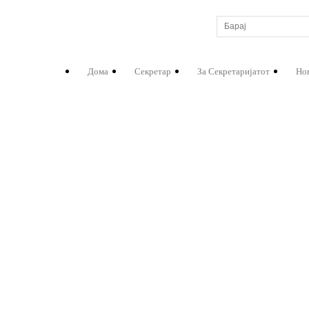
Дома
Секретар
За Секретаријатот
Но