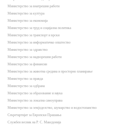
Министерство за внатрешни работи
Министерство за култура
Министерство за економија
Министерство за труд и социјална политика
Министерство за транспорт и врски
Министерство за информатичко општество
Министерство за здравство
Министерство за надворешни работи
Министерство за финансии
Министерство за животна средина и просторно планирање
Министерство за правда
Министерство за одбрана
Министерство за образование и наука
Министерство за локална самоуправа
Министерство за земјоделство, шумарство и водостопанство
Секретартијат за Европски Прашања
Службен весник на Р. С. Македонија