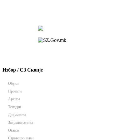
Избор / СЗ Скопје
Обуки
Проекти
Архива
Тендери
Документи
Завршна сметка
Огласи
Стратешки план