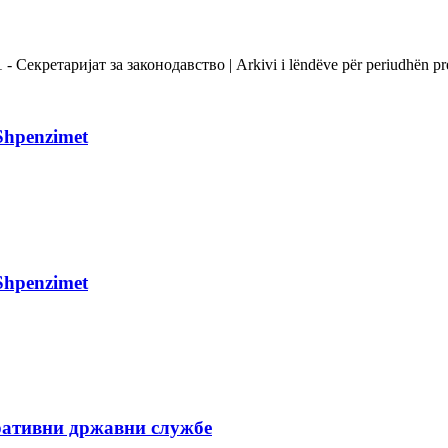
екретаријат за законодавство | Arkivi i lëndëve për periudhën prej 
Shpenzimet
Shpenzimet
ративни државни службе