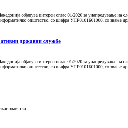
акедонија објавува интерен оглас 01/2020 за унапредување на сл
 информатичко општество, со шифра УПР0101Б01000, со звање држ
ративни државни службе
акедонија објавува интерен оглас 01/2020 за унапредување на сл
 информатичко општество, со шифра УПР0101Б01000, со звање држ
 законодавство