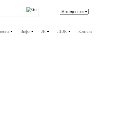
вости
Инфо
ЈН
ЛИЈК
Контакт