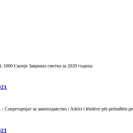
4, 1000 Скопје Завршна сметка за 2020 година
021
екретаријат за законодавство | Arkivi i lëndëve për periudhën prej 
021