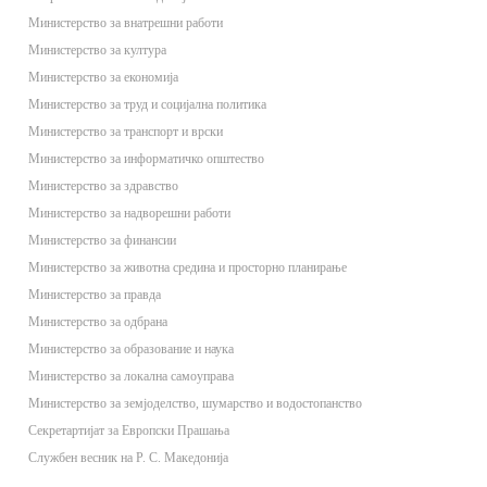
Министерство за внатрешни работи
Министерство за култура
Министерство за економија
Министерство за труд и социјална политика
Министерство за транспорт и врски
Министерство за информатичко општество
Министерство за здравство
Министерство за надворешни работи
Министерство за финансии
Министерство за животна средина и просторно планирање
Министерство за правда
Министерство за одбрана
Министерство за образование и наука
Министерство за локална самоуправа
Министерство за земјоделство, шумарство и водостопанство
Секретартијат за Европски Прашања
Службен весник на Р. С. Македонија