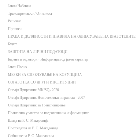
Јавни Набавки
Транспарентност / Отчетност
Решение
Прописи
ПРАВА И ДОЛЖНОСТИ И ПРАВИЛА НА ОДНЕСУВАЊЕ НА ВРАБОТЕНИТЕ
Буџет
ЗАШТИТА НА ЛИЧНИ ПОДАТОЦИ
Барања и одговори - Информации од јавен карактер
Јавен Повик
МЕРКИ ЗА СПРЕЧУВАЊЕ НА КОРУПЦИЈА
СОРАБОТКА СО ДРУГИ ИНСТИТУЦИИ
Онлaјн Прирачник MK/SQ- 2020
Онлаjн Прирачник Номотехники и правила - 2007
Онлаjн Прирачник за Транспонирање
Практично упатство за подготовка на информациите
Влада на Р. С. Македонија
Претседател на Р. С. Македонија
Собрание на Р. С. Македонија