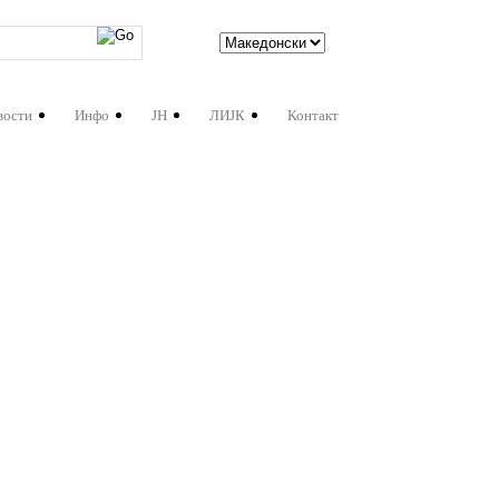
вости
Инфо
ЈН
ЛИЈК
Контакт