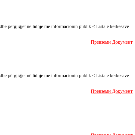
rgjigjet në lidhje me informacionin publik < Lista e kërkesave
Превземи Документ
rgjigjet në lidhje me informacionin publik < Lista e kërkesave
Превземи Документ