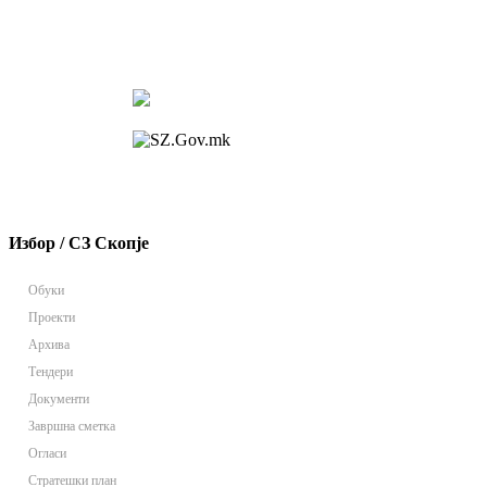
Избор / СЗ Скопје
Обуки
Проекти
Архива
Тендери
Документи
Завршна сметка
Огласи
Стратешки план