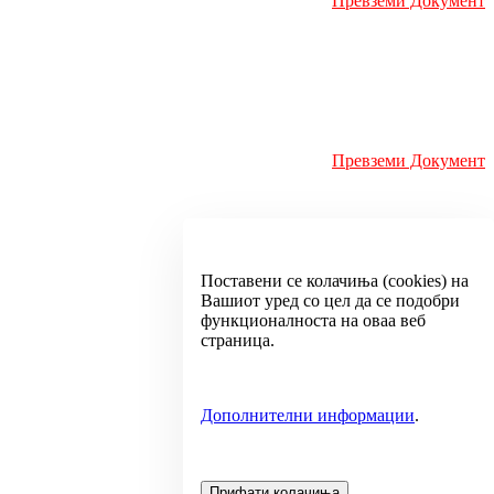
Превземи Документ
Превземи Документ
Поставени се колачиња (cookies) на
Вашиот уред со цел да се подобри
функционалноста на оваа веб
Превземи Документ
страница.
Дополнителни информации
.
Превземи Документ
Прифати колачиња