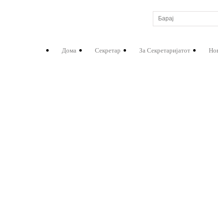
Дома
Секретар
За Секретаријатот
Но