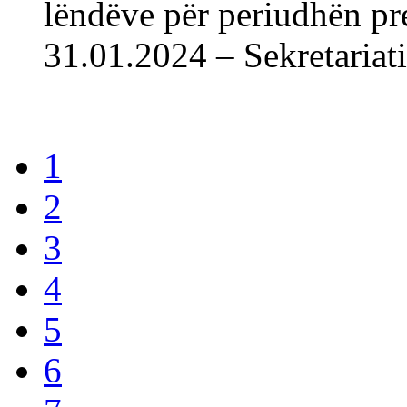
lëndëve për periudhën pr
31.01.2024 – Sekreta
1
2
3
4
5
6