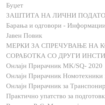
Буџет
ЗАШТИТА НА ЛИЧНИ ПОДАТ
Барања и одговори - Информации 
Јавен Повик
МЕРКИ ЗА СПРЕЧУВАЊЕ НА 
СОРАБОТКА СО ДРУГИ ИНСТ
Онлaјн Прирачник MK/SQ- 2020
Онлаjн Прирачник Номотехники и
Онлаjн Прирачник за Транспони
Практично упатство за подготов